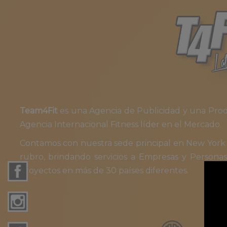
Team4Fit
es una Agencia de Publicidad y una Produ
Agencia Internacional Fitness líder en el Mercado.
Contamos con nuestra sede principal en New York (
rubro, brindando servicios a Empresas y Personas
proyectos en más de 30 países diferentes.